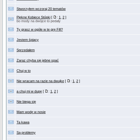
Stworzyłem wczoraj 20 tematów
Piękne Kobiece Stópki
[
:
1
,
2
]
bo mody na dwójce to pedały
Ty grasz w ogóle w te grę Fifi?
Jestem śpiący
Sprzedałem
Zaraz chyba się jebne spać
Chuj w to
Nie wracam na razie na dwujke
[
:
1
,
2
]
a chuj mi w dupę
[
:
1
,
2
]
Nie biega się
Mam wodę w nosie
Ta kawa
Są problemy