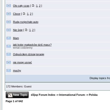
Olo cały czas
[
:
1
,
2
]
Cbxor
[
:
1
,
2
]
Rudą rozjechało auto
Nie śpię
[
:
1
,
2
]
Mam
jaki kolor majtasków dziś masz?
temat codzienny
Odpuściłem dzisiaj terapię
nie mogę usnąć
muchy
Display topics f
172 Members: Guest
d3jsp Forum Index
->
International Forum
->
Polska
Page
1
of
642