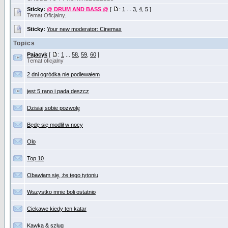
Sticky:
@ DRUM AND BASS @
[
:
1
...
3
,
4
,
5
]
Temat Oficjalny.
Sticky:
Your new moderator: Cinemax
Topics
Pajacyk
[
:
1
...
58
,
59
,
60
]
Temat oficjalny
2 dni ogródka nie podlewałem
jest 5 rano i pada deszcz
Dzisiaj sobie pozwolę
Będę się modlił w nocy
Olo
Top 10
Obawiam się, że tego tytoniu
Wszystko mnie boli ostatnio
Ciekawe kiedy ten katar
Kawka & szlug