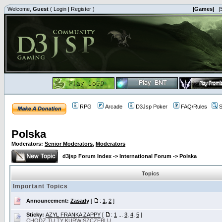
Welcome,
Guest
(
Login
|
Register
)
|Games|
|
RPG
Arcade
D3Jsp Poker
FAQ/Rules
S
Polska
Moderators:
Senior Moderators
,
Moderators
d3jsp Forum Index
->
International Forum
->
Polska
Topics
Important Topics
Announcement:
Zasady
[
:
1
,
2
]
Sticky:
AZYL FRANKA ZAPPY
[
:
1
...
3
,
4
,
5
]
CHODZ TU TY KURWISZCZEBLU