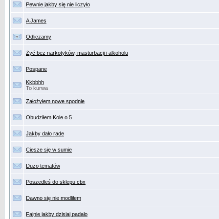
Pewnie jakby się nie liczyło
A James
Odliczamy
Żyć bez narkotyków, masturbacji i alkoholu
Pospane
Kkbbhh
To kurwa
Założyłem nowe spodnie
Obudziłem Kole o 5
Jakby dało rade
Ciesze się w sumie
Dużo tematów
Poszedleś do sklepu cbx
Dawno się nie modliłem
Fajnie jakby dzisiaj padało